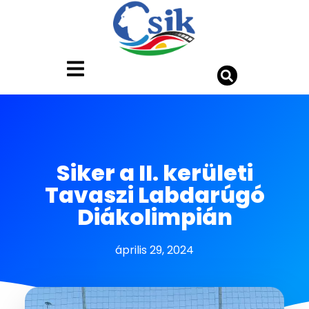
Siker a II. kerületi
Tavaszi Labdarúgó
Diákolimpián
április 29, 2024