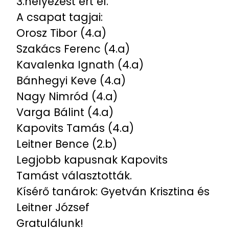
3.helyezést ért el.
A csapat tagjai:
Orosz Tibor (4.a)
Szakács Ferenc (4.a)
Kavalenka Ignath (4.a)
Bánhegyi Keve (4.a)
Nagy Nimród (4.a)
Varga Bálint (4.a)
Kapovits Tamás (4.a)
Leitner Bence (2.b)
Legjobb kapusnak Kapovits
Tamást választották.
Kísérő tanárok: Gyetván Krisztina és
Leitner József
Gratulálunk!