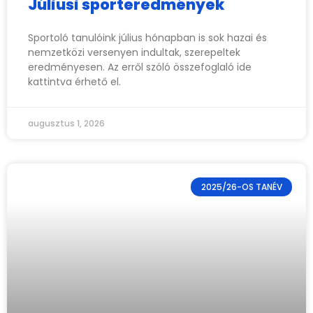
Júliusi sporteredmények
Sportoló tanulóink július hónapban is sok hazai és
nemzetközi versenyen indultak, szerepeltek
eredményesen. Az erről szóló összefoglaló ide
kattintva érhető el.
augusztus 1, 2026
2025/26-OS TANÉV